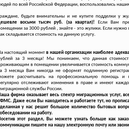
юдей по всей Российской Федерации, воспользовались наши
Граждане, будьте внимательны и не купите подделки у жу
дешевле восьми тысяч руб. (за квартал)!
Если Вам пре
омещении за 3000 рублей , знайте - это жулики. Если нужн
ак складывается стоимость на данную услугу.
На настоящий момент
в нашей организации наиболее адекв
рублей за 3 месяца! Мы понимаем, что данная стоимост
роживающим в помещении увеличивается стоимость коммунал
за 3 месяца Вам никогда не оформят подлинную регистра
можете рассчитывать на профессиональную помощь и п
регулярно отслеживают изменения в праве и имеют каждо
играционной службы России.
аша фирма оказывает весь спектр миграционных услуг, вс
ФМС. Даже если Вы находитесь и работаете тут, но пропис
сделанная у нас решит большое количество бытовых вопр
обеседовании на работу.
Посетив этот раздел, Вы можете узнать больше как заказ
оммуникации пишите на нашу электронную почту или звони