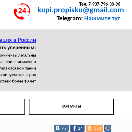
Тел. 7-937-796-30-96
kupi.propisku@gmail.com
Telegram:
Нажмите тут
ация в России
ыть уверенным:
документы легальны
лашение письменно
олагаются компании
трируем все в срок
отаем более 10 лет
КОНТАКТЫ
47
14
338