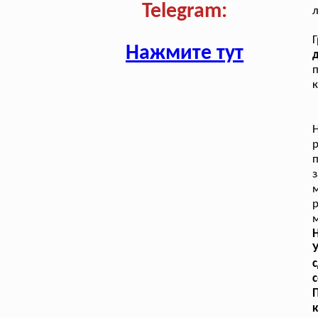
Telegram:
л
Нажмите тут
п
к
п
м
Н
У
с
к