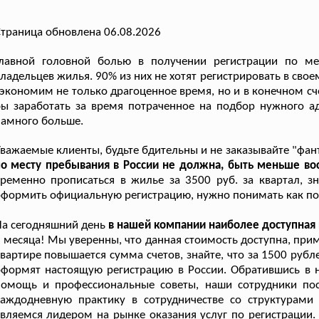
траница обновлена 06.08.2026
Главной головной болью в получении регистрации по ме
ладельцев жилья. 90% из них не хотят регистрировать в св
экономим не только драгоценное время, но и в конечном с
ы заработать за время потраченное на подбор нужного ад
амного больше.
важаемые клиенты, будьте бдительны и не заказывайте "фан
о месту пребывания в России не должна, быть меньше вос
ременно прописаться в жилье за 3500 руб. за квартал, зн
формить официальную регистрацию, нужно понимать как пол
а сегодняшний день
в нашей компании наиболее доступная
 месяца! Мы уверенны, что данная стоимость доступна, при
вартире повышается сумма счетов, знайте, что за 1500 рубл
формят настоящую регистрацию в России. Обратившись в н
помощь и профессиональные советы, наши сотрудники по
каждодневную практику в сотрудничестве со структурам
вляемся лидером на рынке оказания услуг по регистрации.