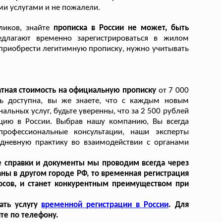
ми услугами и не пожалели.
ликов, знайте
прописка в России не может, быть
длагают временно зарегистрироваться в жилом
о приобрести легитимную прописку, нужно учитывать
атная стоимость на официальную прописку
от 7 000
ь доступна, вы же знаете, что с каждым новым
ьных услуг, будьте уверенны, что за 2 500 рублей
цию в России. Выбрав нашу компанию, Вы всегда
рофессиональные консультации, наши эксперты
дневную практику во взаимодействии с органами
е справки и документы мы проводим всегда через
аны в другом городе РФ, то временная регистрация
осов, и станет конкурентным преимуществом при
ать услугу
временной регистрации в России
. Для
те по телефону.