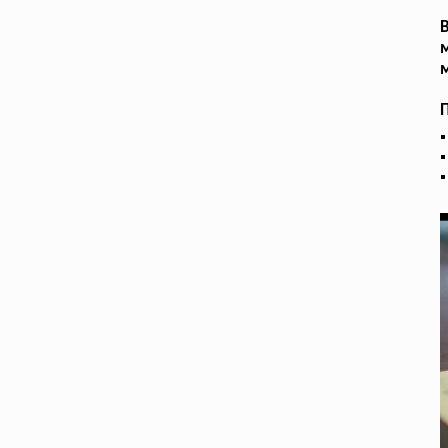
В
м
м
П