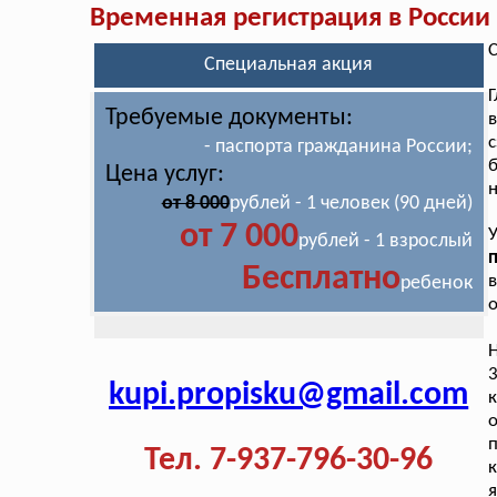
Временная регистрация в России
С
Специальная акция
Требуемые документы:
в
с
- паспорта гражданина России;
б
Цена услуг:
н
от 8 000
рублей - 1 человек (90 дней)
от 7 000
У
рублей - 1 взрослый
п
Бесплатно
в
ребенок
о
Н
3
kupi.propisku@gmail.com
к
о
Тел. 7-937-796-30-96
я